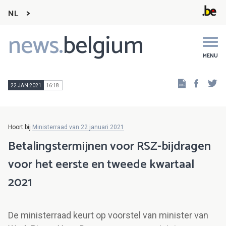
NL
news.
belgium
Main
navigation
MENU
Faceb
Tw
22 JAN 2021
16:18
Hoort bij
Ministerraad van 22 januari 2021
Betalingstermijnen voor RSZ-bijdragen
voor het eerste en tweede kwartaal
2021
De ministerraad keurt op voorstel van minister van