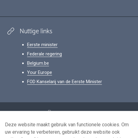
Nuttige links
Eerste minister
Federale regering
Belgium.be
Your Europe
FOD Kanselarij van de Eerste Minister
Footer
Persoonsgegevens
Voorwaarden voor het hergebruik
Deze website maakt gebruik van functionele cookies. Om
uw ervaring te verbeteren, gebruikt deze website ook
Contacteer ons