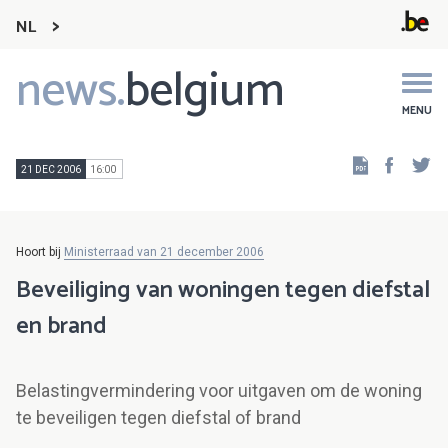
NL
news.
belgium
Main
navigation
MENU
Faceb
Tw
21 DEC 2006
16:00
Hoort bij
Ministerraad van 21 december 2006
Beveiliging van woningen tegen diefstal
en brand
Belastingvermindering voor uitgaven om de woning
te beveiligen tegen diefstal of brand