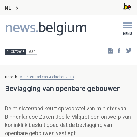
NL
news.
belgium
Main
navigation
MENU
Faceb
Tw
04 OKT 2013
16:30
Hoort bij
Ministerraad van 4 oktober 2013
Bevlagging van openbare gebouwen
De ministerraad keurt op voorstel van minister van
Binnenlandse Zaken Joëlle Milquet een ontwerp van
koninklijk besluit goed dat de bevlagging van
openbare gebouwen vastlegt.