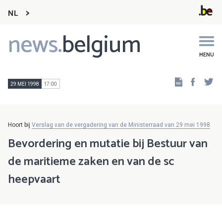
NL
news.
belgium
Main
navigation
MENU
Faceb
Tw
29 MEI 1998
17:00
Hoort bij
Verslag van de vergadering van de Ministerraad van 29 mei 1998
Bevordering en mutatie bij Bestuur van
de maritieme zaken en van de sc
heepvaart