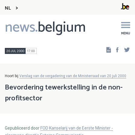
NL
news.
belgium
Main
navigation
MENU
Faceb
Tw
20 JUL 2000
17:00
Hoort bij
Verslag van de vergadering van de Ministerraad van 20 juli 2000
Bevordering tewerkstelling in de non-
profitsector
Gepubliceerd door
FOD Kanselarij van de Eerste Minister -