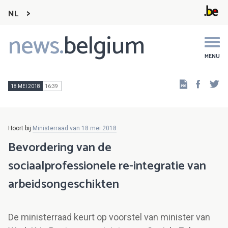
NL
news.
belgium
Main
navigation
MENU
Faceb
Tw
18 MEI 2018
16:39
Hoort bij
Ministerraad van 18 mei 2018
Bevordering van de
sociaalprofessionele re-integratie van
arbeidsongeschikten
De ministerraad keurt op voorstel van minister van