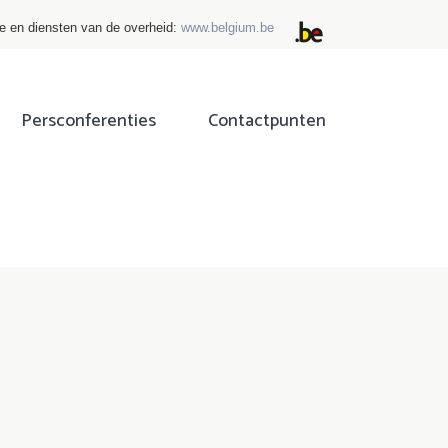
ie en diensten van de overheid:
www.belgium.be
Persconferenties
Contactpunten
ok
tter