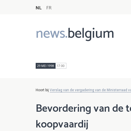
NL
FR
news.
belgium
Main
navigation
29 MEI 1998
17:00
Hoort bij
Verslag van de vergadering van de Ministerraad 
Bevordering van de t
koopvaardij