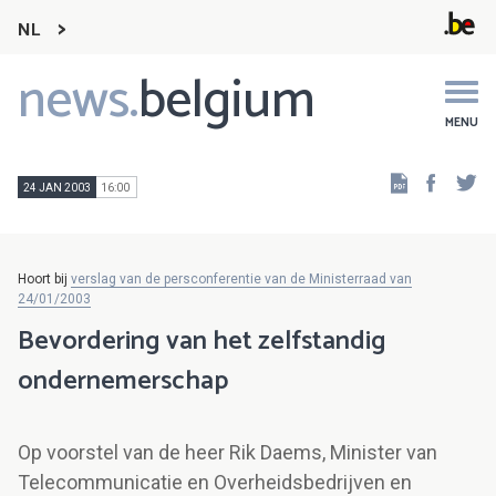
NL
news.
belgium
Main
navigation
MENU
Faceb
Tw
24 JAN 2003
16:00
Hoort bij
verslag van de persconferentie van de Ministerraad van
24/01/2003
Bevordering van het zelfstandig
ondernemerschap
Op voorstel van de heer Rik Daems, Minister van
Telecommunicatie en Overheidsbedrijven en