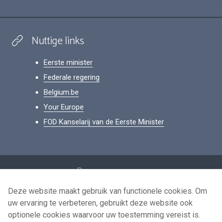
Nuttige links
Eerste minister
Federale regering
Belgium.be
Your Europe
FOD Kanselarij van de Eerste Minister
Footer
Persoonsgegevens
Voorwaarden voor het hergebruik
Deze website maakt gebruik van functionele cookies. Om
uw ervaring te verbeteren, gebruikt deze website ook
Contacteer ons
optionele cookies waarvoor uw toestemming vereist is.