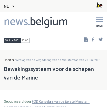
NL
news.
belgium
Main
navigation
MENU
Faceb
Tw
28 JUN 2001
17:00
Hoort bij
Verslag van de vergadering van de Ministerraad van 28 juni 2001
Bewakingssysteem voor de schepen
van de Marine
Gepubliceerd door
FOD Kanselarij van de Eerste Minister -