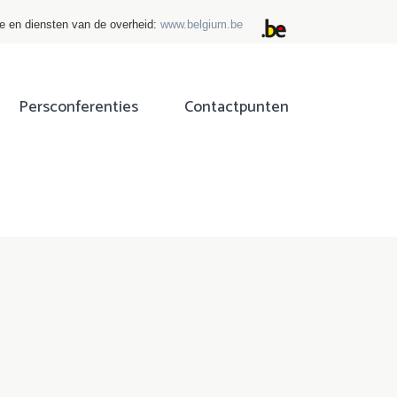
ie en diensten van de overheid:
www.belgium.be
Persconferenties
Contactpunten
ok
tter