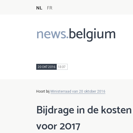
NL
FR
news.
belgium
Main
navigation
20 OKT 2016
13:37
Hoort bij
Ministerraad van 20 oktober 2016
Bijdrage in de koste
voor 2017