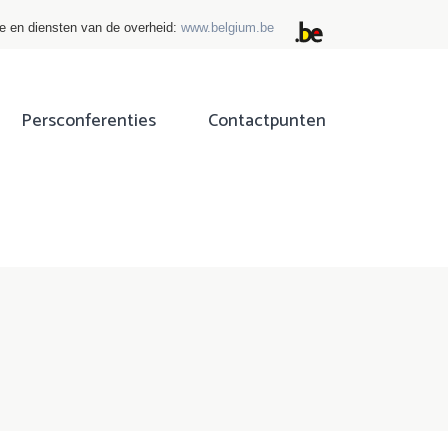
ie en diensten van de overheid:
www.belgium.be
Persconferenties
Contactpunten
ok
tter