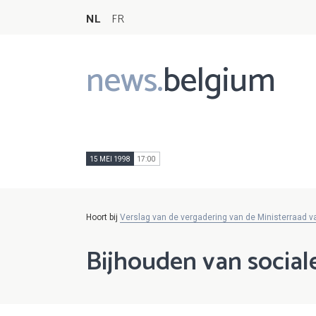
NL
FR
news.
belgium
Main
navigation
15 MEI 1998
17:00
Hoort bij
Verslag van de vergadering van de Ministerraad 
Bijhouden van socia