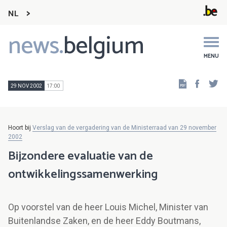
NL
news.
belgium
Main
navigation
MENU
Faceb
Tw
29 NOV 2002
17:00
Hoort bij
Verslag van de vergadering van de Ministerraad van 29 november
2002
Bijzondere evaluatie van de
ontwikkelingssamenwerking
Op voorstel van de heer Louis Michel, Minister van
Buitenlandse Zaken, en de heer Eddy Boutmans,