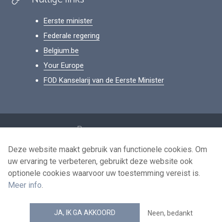
Eerste minister
Federale regering
Belgium.be
Your Europe
FOD Kanselarij van de Eerste Minister
Footer
Persoonsgegevens
Voorwaarden voor het hergebruik
Deze website maakt gebruik van functionele cookies. Om
uw ervaring te verbeteren, gebruikt deze website ook
Contacteer ons
optionele cookies waarvoor uw toestemming vereist is.
Toegankelijkheid
Meer info
.
news.belgium RSS feed
JA, IK GA AKKOORD
Neen, bedankt