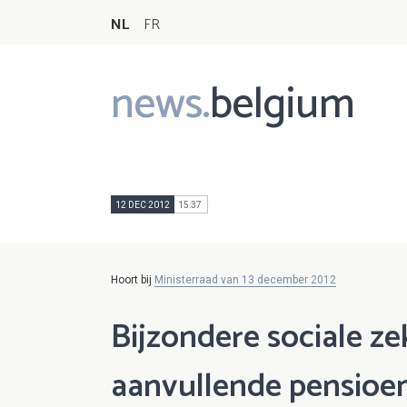
NL
FR
news.
belgium
Main
navigation
12 DEC 2012
15:37
Hoort bij
Ministerraad van 13 december 2012
Bijzondere sociale ze
aanvullende pensioen