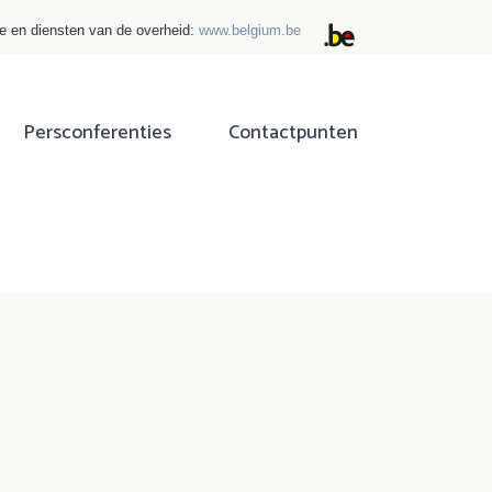
ie en diensten van de overheid:
www.belgium.be
Persconferenties
Contactpunten
ok
tter