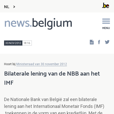
NL
news.
belgium
Main
navigation
MENU
Faceb
Tw
30 NOV 2012
18:16
Hoort bij
Ministerraad van 30 november 2012
Bilaterale lening van de NBB aan het
IMF
De Nationale Bank van België zal een bilaterale
lening aan het Internationaal Monetair Fonds (IMF)
toekennen in de vorm van een kredietlijn. Met de