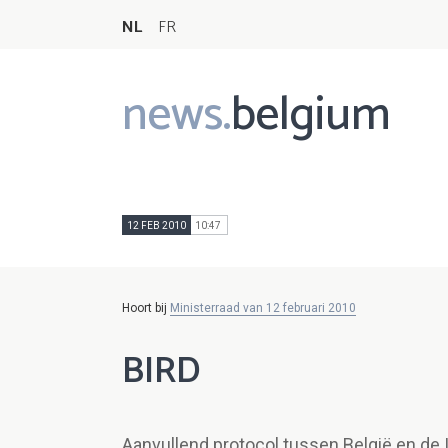
NL
FR
news.
belgium
Main
navigation
12 FEB 2010
10:47
Hoort bij
Ministerraad van 12 februari 2010
BIRD
Aanvullend protocol tussen België en de