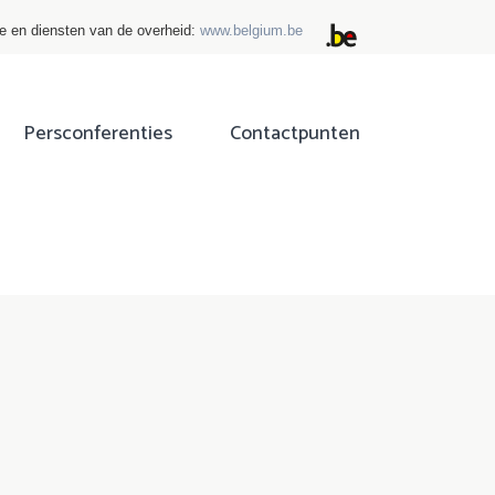
ie en diensten van de overheid:
www.belgium.be
Persconferenties
Contactpunten
ok
tter