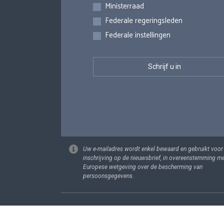
Inschrijvingen
Ministerraad
Federale regeringsleden
Federale instellingen
Uw e-mailadres wordt enkel bewaard en gebruikt voor
inschrijving op de nieuwsbrief, in overeenstemming m
Europese wetgeving over de bescherming van
persoonsgegevens.
Footer
Persoonsgege