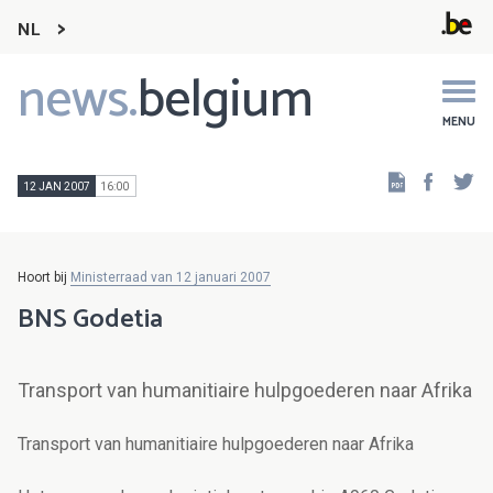
NL
news.
belgium
Main
navigation
MENU
Faceb
Tw
12 JAN 2007
16:00
Hoort bij
Ministerraad van 12 januari 2007
BNS Godetia
Transport van humanitiaire hulpgoederen naar Afrika
Transport van humanitiaire hulpgoederen naar Afrika