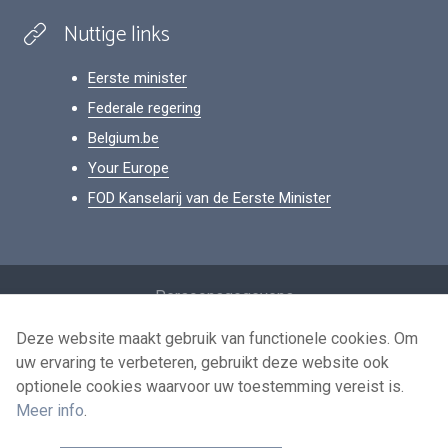
Nuttige links
Eerste minister
Federale regering
Belgium.be
Your Europe
FOD Kanselarij van de Eerste Minister
Footer
Persoonsgegevens
Voorwaarden voor het hergebruik
Deze website maakt gebruik van functionele cookies. Om
uw ervaring te verbeteren, gebruikt deze website ook
Contacteer ons
optionele cookies waarvoor uw toestemming vereist is.
Toegankelijkheid
Meer info
.