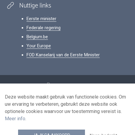
Nuttige links
Eerste minister
Federale regering
Belgium.be
Your Europe
FOD Kanselarij van de Eerste Minister
Footer
Persoonsgegevens
Voorwaarden voor het hergebruik
Deze website maakt gebruik van functionele cookies. Om
uw ervaring te verbeteren, gebruikt deze website ook
Contacteer ons
optionele cookies waarvoor uw toestemming vereist is.
Toegankelijkheid
Meer info
.
news.belgium RSS feed