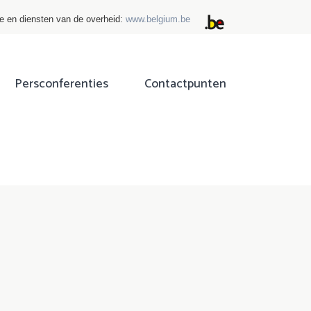
ie en diensten van de overheid:
www.belgium.be
Persconferenties
Contactpunten
ok
tter