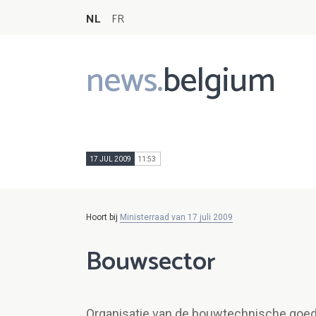
NL
FR
news.
belgium
Main
navigation
17 JUL 2009
11:53
Hoort bij
Ministerraad van 17 juli 2009
Bouwsector
Organisatie van de bouwtechnische goed