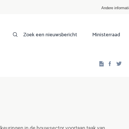
Andere informat
Zoek een nieuwsbericht
Ministerraad
Facebo
Twi
keuringen in de bouwsector voortaan taak van