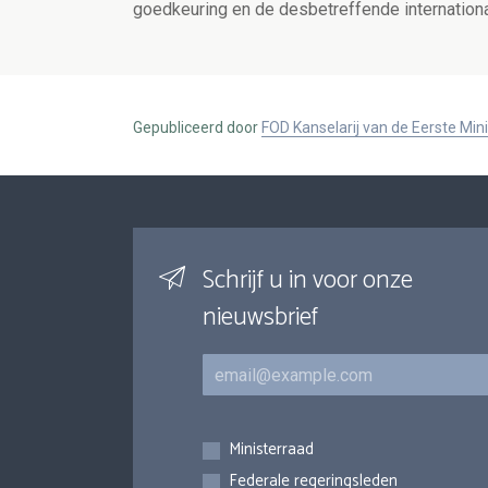
goedkeuring en de desbetreffende internation
Gepubliceerd door
FOD Kanselarij van de Eerste Min
Schrijf u in voor onze
nieuwsbrief
E-mail
Inschrijvingen
Ministerraad
Federale regeringsleden