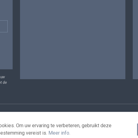
 uw
et de
vens
Voorwaarden voor het hergebruik
Contacteer ons
T
okies. Om uw ervaring te verbeteren, gebruikt deze
oestemming vereist is.
Meer info
.