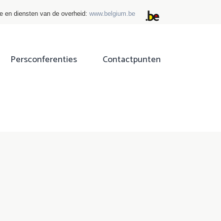
ie en diensten van de overheid:
www.belgium.be
Persconferenties
Contactpunten
ok
tter