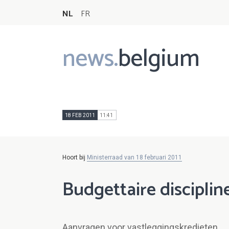
NL
FR
news.
belgium
Main
navigation
18 FEB 2011
11:41
Hoort bij
Ministerraad van 18 februari 2011
Budgettaire disciplin
Aanvragen voor vastleggingskredieten