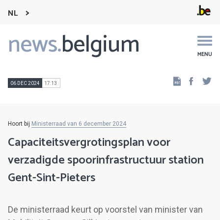
NL
news.
belgium
Main
navigation
MENU
Faceb
Tw
06 DEC 2024
17:13
Hoort bij
Ministerraad van 6 december 2024
Capaciteitsvergrotingsplan voor
verzadigde spoorinfrastructuur station
Gent-Sint-Pieters
De ministerraad keurt op voorstel van minister van