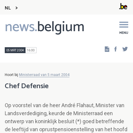
NL
news.
belgium
Main
navigation
MENU
Faceb
Tw
05 MRT 2004
16:00
Hoort bij
Ministerraad van 5 maart 2004
Chef Defensie
Op voorstel van de heer André Flahaut, Minister van
Landsverdediging, keurde de Ministerraad een
ontwerp van koninklijk besluit (*) goed betreffende
de leeftijd van oprustpensioenstelling van het hoofd