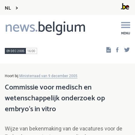
NL
news.
belgium
Main
navigation
MENU
Faceb
Tw
09 DEC 2005
16:00
Hoort bij
Ministerraad van 9 december 2005
Commissie voor medisch en
wetenschappelijk onderzoek op
embryo's in vitro
Wijze van bekenmaking van de vacatures voor de