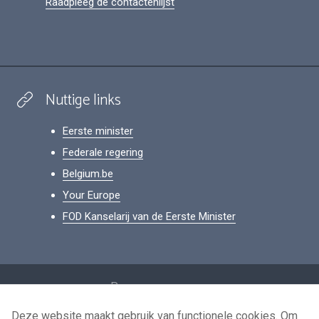
Raadpleeg de contactenlijst
Nuttige links
Eerste minister
Federale regering
Belgium.be
Your Europe
FOD Kanselarij van de Eerste Minister
Footer
Persoonsgegevens
Voorwaarden voor het hergebruik
Deze website maakt gebruik van functionele cookies. Om