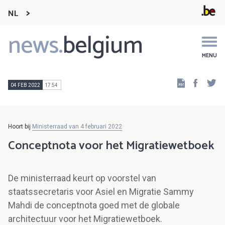
NL
news.
belgium
Main
navigation
MENU
Faceb
Tw
04 FEB 2022
17:54
Hoort bij
Ministerraad van 4 februari 2022
Conceptnota voor het Migratiewetboek
De ministerraad keurt op voorstel van
staatssecretaris voor Asiel en Migratie Sammy
Mahdi de conceptnota goed met de globale
architectuur voor het Migratiewetboek.