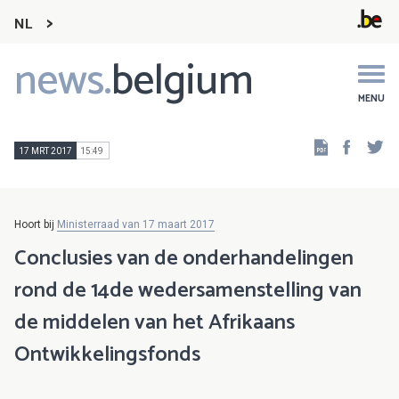
NL
news.
belgium
Main
navigation
MENU
Faceb
Tw
17 MRT 2017
15:49
Hoort bij
Ministerraad van 17 maart 2017
Conclusies van de onderhandelingen
rond de 14de wedersamenstelling van
de middelen van het Afrikaans
Ontwikkelingsfonds