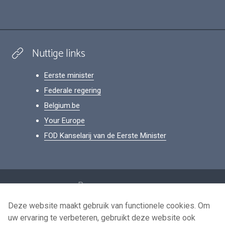
Nuttige links
Eerste minister
Federale regering
Belgium.be
Your Europe
FOD Kanselarij van de Eerste Minister
Footer
Persoonsgegevens
Voorwaarden voor het hergebruik
Deze website maakt gebruik van functionele cookies. Om
uw ervaring te verbeteren, gebruikt deze website ook
Contacteer ons