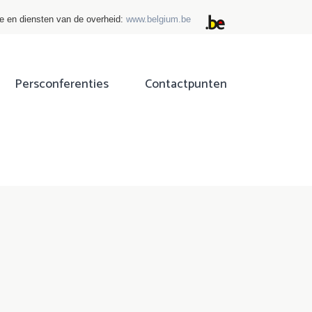
ie en diensten van de overheid:
www.belgium.be
Persconferenties
Contactpunten
ok
tter