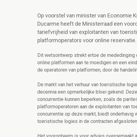
Op voorstel van minister van Economie K
Ducarme heeft de Ministerraad een voor
tariefvrijheid van exploitanten van toeri
platformoperators voor online reservatie.
Dit wetsontwerp strekt ertoe de mededinging o
online platformen aan te moedigen en een ein
de operatoren van platformen, door de handelin
De markt van het verhuur van toeristische logie
decennia een opmerkelijke bloei gekend. Deze
concurrentie kunnen beperken, zoals de parit
platformoperatoren aan de exploitanten van to
concurrentie op deze markt, biedt onderhavig w
toeristische logies in de contracten afgeslote
Het voorontwerp is voor advies overgemaakt a