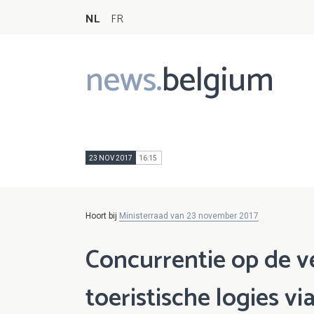
NL
FR
news.
belgium
Main
navigation
23 NOV 2017
16:15
Hoort bij
Ministerraad van 23 november 2017
Concurrentie op de 
toeristische logies v