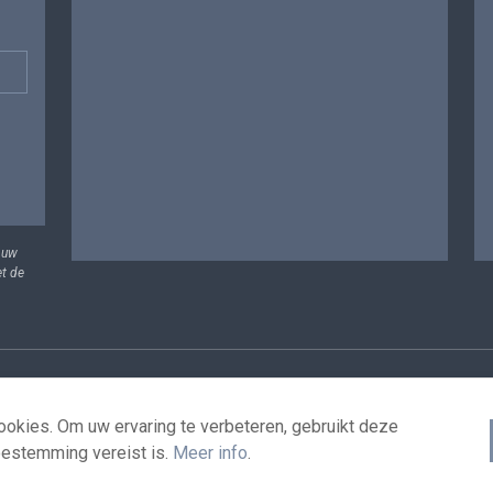
 uw
et de
vens
Voorwaarden voor het hergebruik
Contacteer ons
T
okies. Om uw ervaring te verbeteren, gebruikt deze
oestemming vereist is.
Meer info
.