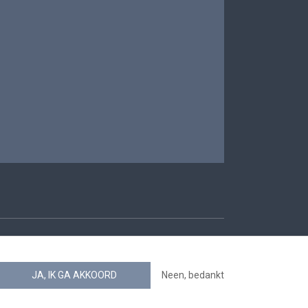
oegankelijkheid
JA, IK GA AKKOORD
Neen, bedankt
news.belgium RSS feed