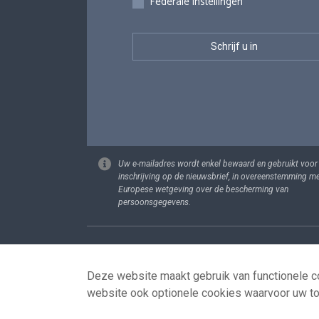
Federale instellingen
Uw e-mailadres wordt enkel bewaard en gebruikt voor
inschrijving op de nieuwsbrief, in overeenstemming m
Europese wetgeving over de bescherming van
persoonsgegevens.
Footer
Persoonsgege
Deze website maakt gebruik van functionele co
website ook optionele cookies waarvoor uw t
© 2026 - news.belgium.be