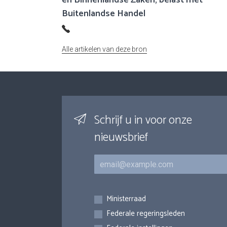
en Binnenlandse Zaken, belast met
Buitenlandse Handel
Alle artikelen van deze bron
Schrijf u in voor onze
nieuwsbrief
E-mail
Inschrijvingen
Ministerraad
Federale regeringsleden