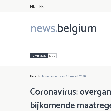
NL
FR
news.
belgium
Main
navigation
13 MRT 2020
19:36
Hoort bij
Ministerraad van 13 maart 2020
Coronavirus: overgan
bijkomende maatreg