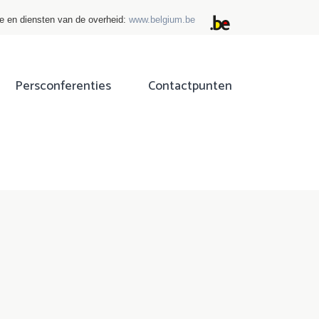
ie en diensten van de overheid:
www.belgium.be
Persconferenties
Contactpunten
ok
tter