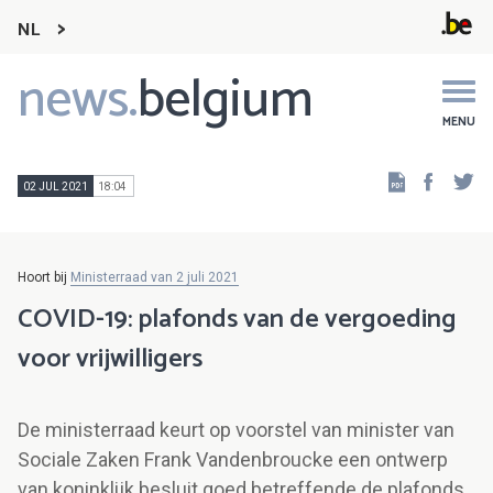
NL
news.
belgium
Main
navigation
MENU
Faceb
Tw
02 JUL 2021
18:04
Hoort bij
Ministerraad van 2 juli 2021
COVID-19: plafonds van de vergoeding
voor vrijwilligers
De ministerraad keurt op voorstel van minister van
Sociale Zaken Frank Vandenbroucke een ontwerp
van koninklijk besluit goed betreffende de plafonds