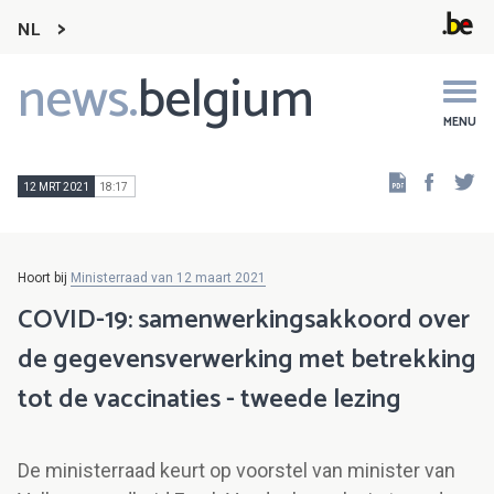
NL
news.
belgium
Main
navigation
MENU
Faceb
Tw
12 MRT 2021
18:17
Hoort bij
Ministerraad van 12 maart 2021
COVID-19: samenwerkingsakkoord over
de gegevensverwerking met betrekking
tot de vaccinaties - tweede lezing
De ministerraad keurt op voorstel van minister van