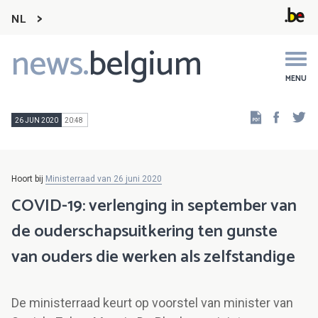
NL
news.
belgium
Main
navigation
MENU
Faceb
Tw
26 JUN 2020
20:48
Hoort bij
Ministerraad van 26 juni 2020
COVID-19: verlenging in september van
de ouderschapsuitkering ten gunste
van ouders die werken als zelfstandige
De ministerraad keurt op voorstel van minister van