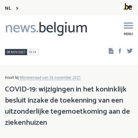
NL
news.
belgium
Main
navigation
MENU
Faceb
Tw
28 NOV 2021
18:34
Hoort bij
Ministerraad van 26 november 2021
COVID-19: wijzigingen in het koninklijk
besluit inzake de toekenning van een
uitzonderlijke tegemoetkoming aan de
ziekenhuizen