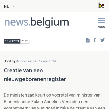
NL
news.
belgium
Main
navigation
MENU
Faceb
Tw
17 MEI 2024
20:12
Hoort bij
Ministerraad van 17 mei 2024
Creatie van een
nieuwgeborenenregister
De ministerraad keurt op voorstel van minister van
Binnenlandse Zaken Annelies Verlinden een
voorontwerp van wet goed inzake de creatie van een