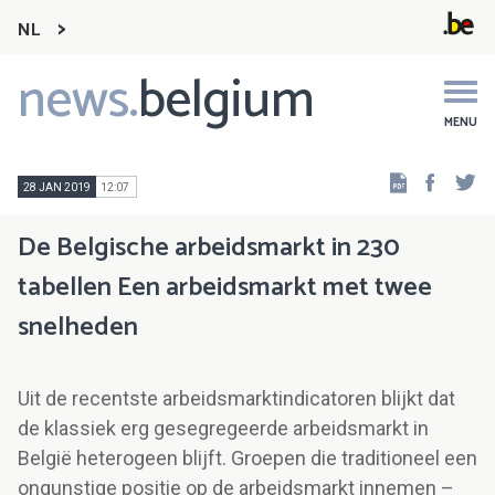
NL
news.
belgium
Main
navigation
MENU
Faceb
Tw
28 JAN 2019
12:07
De Belgische arbeidsmarkt in 230
tabellen Een arbeidsmarkt met twee
snelheden
Uit de recentste arbeidsmarktindicatoren blijkt dat
de klassiek erg gesegregeerde arbeidsmarkt in
België heterogeen blijft. Groepen die traditioneel een
ongunstige positie op de arbeidsmarkt innemen –