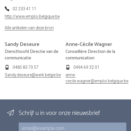
02 233 41 11
http://www.emploi.belgique.be
Alle artikelen van deze bron
Sandy
Deseure
Anne-Cécile
Wagner
Diensthoofd Directie van de
Conseillère Direction de la
communicatie
communication
0485 83 70 57
0494 69 32 01
Sandy.deseure@werk.belgie.be
anne-
cecile.wagner@emploi.belgique.be
Schrijf u in voor onze nieuwsbrief
E-mail