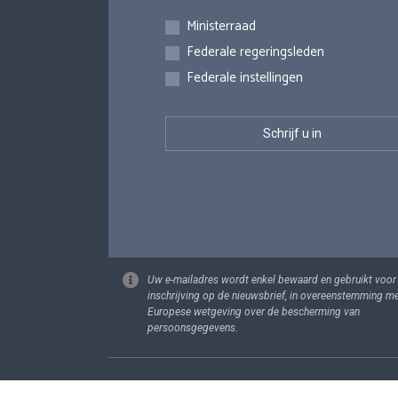
Inschrijvingen
Ministerraad
Federale regeringsleden
Federale instellingen
Uw e-mailadres wordt enkel bewaard en gebruikt voor
inschrijving op de nieuwsbrief, in overeenstemming m
Europese wetgeving over de bescherming van
persoonsgegevens.
Footer
Persoonsgege