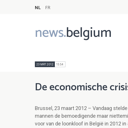
NL
FR
news.
belgium
Main
navigation
23 MRT 2012
15:54
De economische crisi
Brussel, 23 maart 2012 – Vandaag stelde 
mannen de bemoedigende maar niettemin
voor van de loonkloof in België in 2012 i