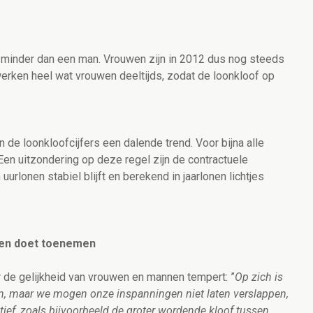
minder dan een man. Vrouwen zijn in 2012 dus nog steeds
werken heel wat vrouwen deeltijds, zodat de loonkloof op
n de loonkloofcijfers een dalende trend. Voor bijna alle
 Een uitzondering op deze regel zijn de contractuele
urlonen stabiel blijft en berekend in jaarlonen lichtjes
den doet toenemen
or de gelijkheid van vrouwen en mannen tempert: ”
Op zich is
en, maar we mogen onze inspanningen niet laten verslappen,
ief, zoals bijvoorbeeld de groter wordende kloof tussen