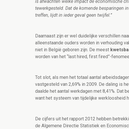
is afwachten welke impact de economische cris
tewerkgesteld. Dat de komende besparingen in
treffen, lijdt in ieder geval geen twijfel.”
Daarnaast zijn er wel duidelijke verschillen na
alleenstaande ouders worden in verhouding vak
niet in België geboren zijn. De meest
kwetsba
worden van het “last hired, first fired”-fenomee
Tot slot, als men het totaal aantal arbeidsdage
vastgesteld van 2,69% in 2009. De daling is het
daalde het aantal werkdagen met 8,41%. Dat bet
want het systeem van tijdelijke werkloosheid 
De cijfers uit het rapport 2012 hebben betrekk
de Algemene Directie Statistiek en Economisc