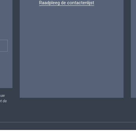
Raadpleeg de contactenlijst
 uw
et de
vens
Voorwaarden voor het hergebruik
Contacteer ons
T