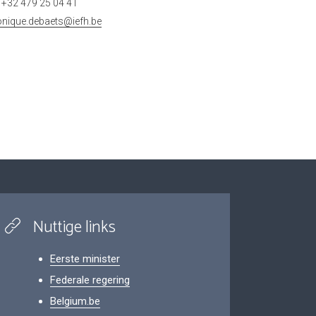
+32 479 25 04 41
onique.debaets@iefh.be
Nuttige links
Eerste minister
Federale regering
Belgium.be