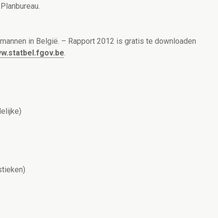
 Planbureau.
mannen in België. – Rapport 2012 is gratis te downloaden
w.statbel.fgov.be
.
lijke)
stieken)