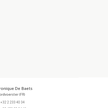
ronique
De Baets
rdvoerster (FR)
+32 2 233 40 34