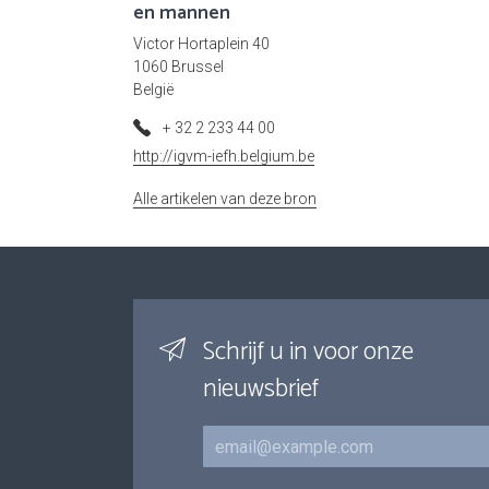
en mannen
Victor Hortaplein 40
1060 Brussel
België
+ 32 2 233 44 00
http://igvm-iefh.belgium.be
Alle artikelen van deze bron
Schrijf u in voor onze
nieuwsbrief
E-mail