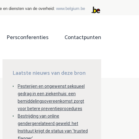
ie en diensten van de overheid:
www.belgium.be
Persconferenties
Contactpunten
ok
tter
Laatste nieuws van deze bron
Pesterijen en ongewenst seksueel
gedrag in een ziekenhuis: een
bemiddelingsovereenkomst zorgt
voor betere preventieprocedures
Bestrijding van online
gendergerelateerd geweld: het
Instituut krijgt de status van ‘trusted
flagger’