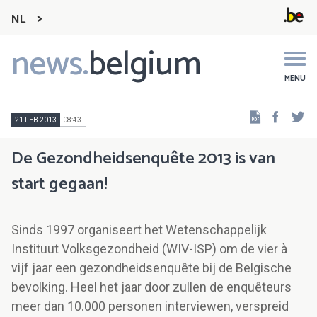
NL
news.
belgium
Main
navigation
MENU
Faceb
Tw
21 FEB 2013
08:43
De Gezondheidsenquête 2013 is van
start gegaan!
Sinds 1997 organiseert het Wetenschappelijk
Instituut Volksgezondheid (WIV-ISP) om de vier à
vijf jaar een gezondheidsenquête bij de Belgische
bevolking. Heel het jaar door zullen de enquêteurs
meer dan 10.000 personen interviewen, verspreid