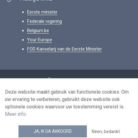
Eerste minister
Federale regering
Belgium.be
Your Europe
FOD Kanselarij van de Eerste Minister
Footer
Persoonsgegevens
Voorwaarden voor het hergebruik
Deze website maakt gebruik van functionele cookies. Om
uw ervaring te verbeteren, gebruikt deze website ook
Contacteer ons
optionele cookies waarvoor uw toestemming vereist is.
Toegankelijkheid
Meer info
.
news.belgium RSS feed
JA, IK GA AKKOORD
Neen, bedankt