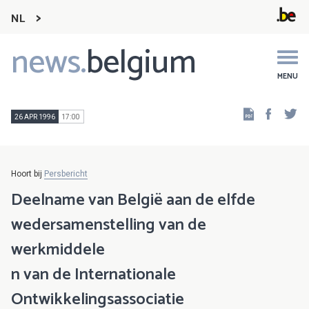
NL
news.
belgium
Main
navigation
MENU
Faceb
Tw
26 APR 1996
17:00
Hoort bij
Persbericht
Deelname van België aan de elfde
wedersamenstelling van de
werkmiddele
n van de Internationale
Ontwikkelingsassociatie