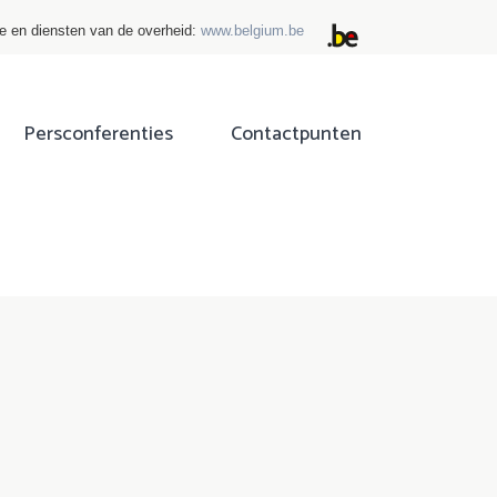
ie en diensten van de overheid:
www.belgium.be
Persconferenties
Contactpunten
ok
tter