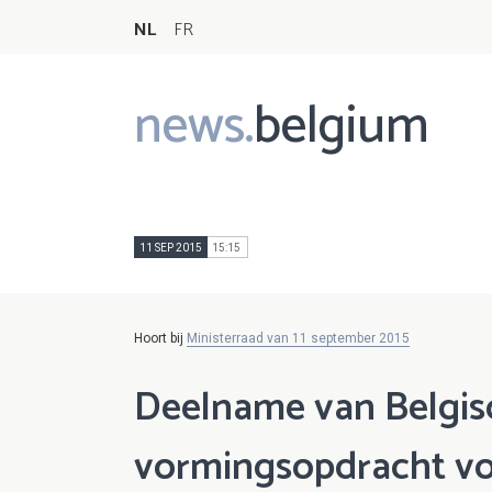
NL
FR
news.
belgium
Main
navigation
11 SEP 2015
15:15
Hoort bij
Ministerraad van 11 september 2015
Deelname van Belgisc
vormingsopdracht vo