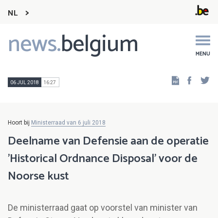
NL
news.
belgium
Main
navigation
MENU
Faceb
Tw
06 JUL 2018
16:27
Hoort bij
Ministerraad van 6 juli 2018
Deelname van Defensie aan de operatie
'Historical Ordnance Disposal' voor de
Noorse kust
De ministerraad gaat op voorstel van minister van