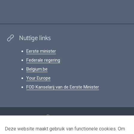
Nuttige links
Eerste minister
Federale regering
Belgium.be
Your Europe
FOD Kanselarij van de Eerste Minister
Footer
Persoonsgegevens
Voorwaarden voor het hergebruik
Deze website maakt gebruik van functionele cookies. Om