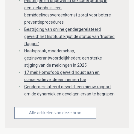
Pesterijen en ongewenst seksueel gedrag in
een ziekenhuis: een
bemiddelingsovereenkomst zorgt voor betere
preventieprocedures
Bestrijding van online gendergerelateerd
geweld: het Instituut krijgt de status van ‘trusted
flagger’
Haatspraak, moederschap,
gezinsverantwoordelijkheden: een sterke
stijging van de meldingen in 2025
17 mei: Homofoob geweld houdt aan en
conservatieve ideeën nemen toe
Gendergerelateerd geweld: een nieuw rapport
om de dynamiek en gevolgen ervan te begrijpen
Alle artikelen van deze bron