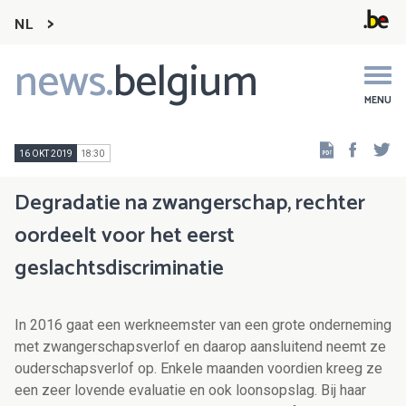
NL
news.
belgium
Main
navigation
MENU
Faceb
Tw
16 OKT 2019
18:30
Degradatie na zwangerschap, rechter
oordeelt voor het eerst
geslachtsdiscriminatie
In 2016 gaat een werkneemster van een grote onderneming
met zwangerschapsverlof en daarop aansluitend neemt ze
ouderschapsverlof op. Enkele maanden voordien kreeg ze
een zeer lovende evaluatie en ook loonsopslag. Bij haar