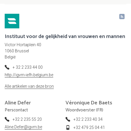
Instituut voor de gelijkheid van vrouwen en mannen
Victor Hortaplein 40
1060 Brussel
België
+ 32 2 233 44 00
http://igvm-iefh.belgium.be
Alle artikelen van deze bron
Aline
Defer
Véronique
De Baets
Perscontact
Woordvoerster (FR)
+32 2 235 55 20
+32 2 233 40 34
Aline.Defer@igvm.be
+32 479 25 04 41