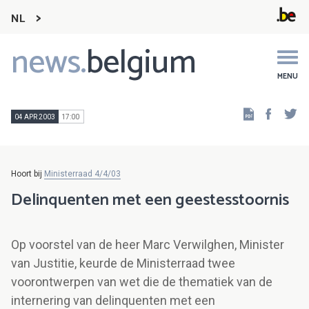
NL
news.
belgium
Main
navigation
MENU
Faceb
Tw
04 APR 2003
17:00
Hoort bij
Ministerraad 4/4/03
Delinquenten met een geestesstoornis
Op voorstel van de heer Marc Verwilghen, Minister
van Justitie, keurde de Ministerraad twee
voorontwerpen van wet die de thematiek van de
internering van delinquenten met een