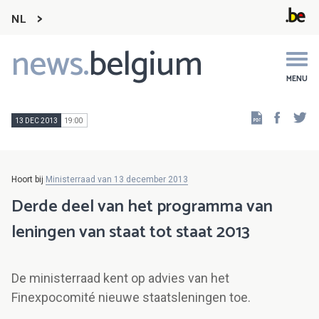
NL
news.
belgium
Main
navigation
MENU
Faceb
Tw
13 DEC 2013
19:00
Hoort bij
Ministerraad van 13 december 2013
Derde deel van het programma van
leningen van staat tot staat 2013
De ministerraad kent op advies van het
Finexpocomité nieuwe staatsleningen toe.