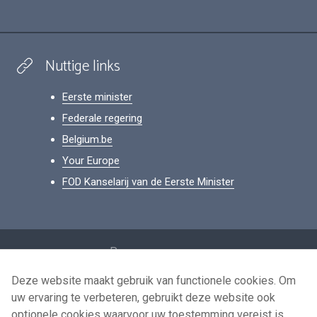
Nuttige links
Eerste minister
Federale regering
Belgium.be
Your Europe
FOD Kanselarij van de Eerste Minister
Footer
Persoonsgegevens
Voorwaarden voor het hergebruik
Deze website maakt gebruik van functionele cookies. Om
uw ervaring te verbeteren, gebruikt deze website ook
Contacteer ons
optionele cookies waarvoor uw toestemming vereist is.