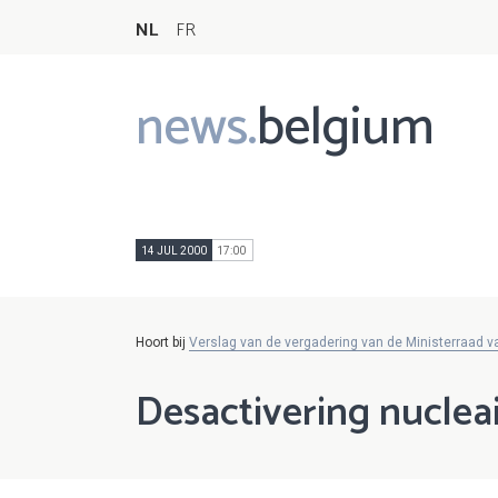
NL
FR
news.
belgium
Main
navigation
14 JUL 2000
17:00
Hoort bij
Verslag van de vergadering van de Ministerraad va
Desactivering nucleai