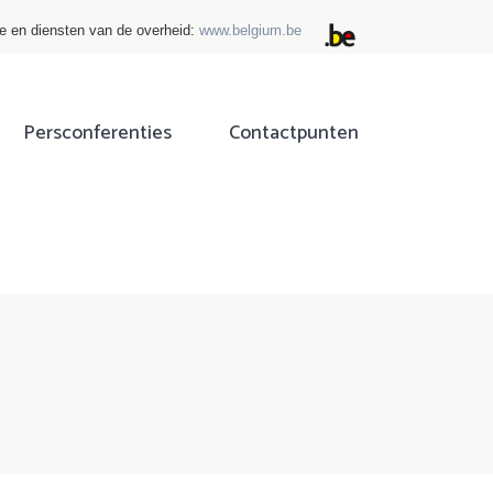
ie en diensten van de overheid:
www.belgium.be
Persconferenties
Contactpunten
ok
tter