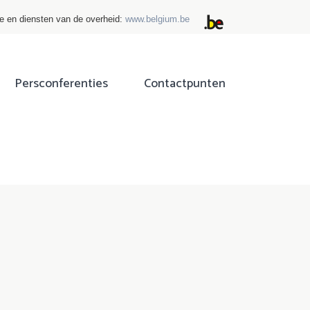
ie en diensten van de overheid:
www.belgium.be
Persconferenties
Contactpunten
ok
tter