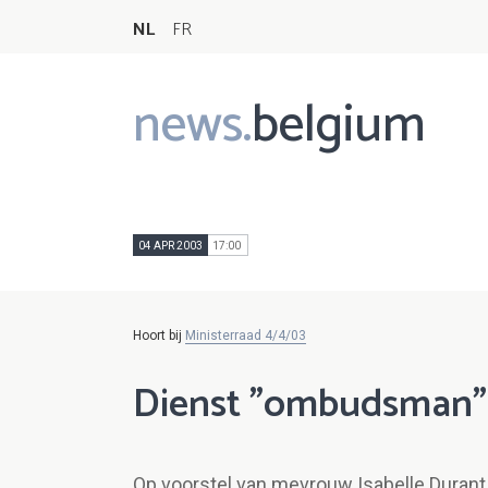
NL
FR
news.
belgium
Main
navigation
04 APR 2003
17:00
Hoort bij
Ministerraad 4/4/03
Dienst "ombudsman"
Op voorstel van mevrouw Isabelle Durant, 