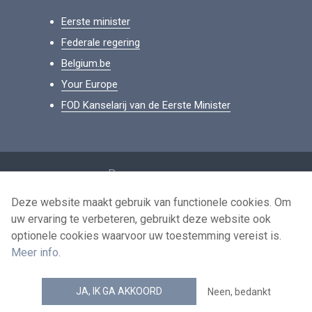
Eerste minister
Federale regering
Belgium.be
Your Europe
FOD Kanselarij van de Eerste Minister
Footer
Persoonsgegevens
Voorwaarden voor het hergebruik
Deze website maakt gebruik van functionele cookies. Om
uw ervaring te verbeteren, gebruikt deze website ook
Contacteer ons
optionele cookies waarvoor uw toestemming vereist is.
Toegankelijkheid
Meer info
.
news.belgium RSS feed
JA, IK GA AKKOORD
Neen, bedankt
© 2026 - news.belgium.be