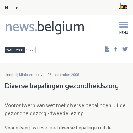
NL
news.
belgium
Main
navigation
MENU
Faceb
Tw
26 SEP 2008
10:47
Hoort bij
Ministerraad van 26 september 2008
Diverse bepalingen gezondheidszorg
Voorontwerp van wet met diverse bepalingen uit de
gezondheidszorg - tweede lezing
Voorontwerp van wet met diverse bepalingen uit de