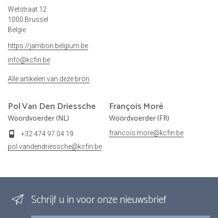
Wetstraat 12
1000 Brussel
België
https://jambon.belgium.be
info@kcfin.be
Alle artikelen van deze bron
Pol
Van Den Driessche
François
Moré
Woordvoerder (NL)
Woordvoerder (FR)
francois.more@kcfin.be
+32 474 97 04 19
pol.vandendriessche@kcfin.be
Schrijf u in voor onze nieuwsbrief