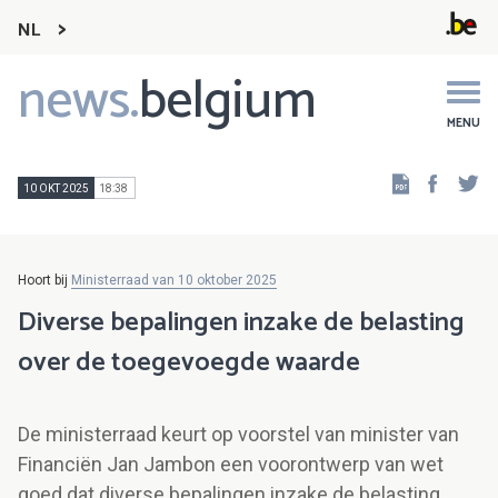
NL
news.
belgium
Main
navigation
MENU
Faceb
Tw
10 OKT 2025
18:38
Hoort bij
Ministerraad van 10 oktober 2025
Diverse bepalingen inzake de belasting
over de toegevoegde waarde
De ministerraad keurt op voorstel van minister van
Financiën Jan Jambon een voorontwerp van wet
goed dat diverse bepalingen inzake de belasting