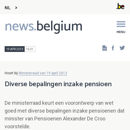
NL
news.
belgium
Main
navigation
MENU
Faceb
Tw
19 APR 2013
16:01
Hoort bij
Ministerraad van 19 april 2013
Diverse bepalingen inzake pensioen
De ministerraad keurt een voorontwerp van wet
goed met diverse bepalingen inzake pensioenen dat
minister van Pensioenen Alexander De Croo
voorstelde.