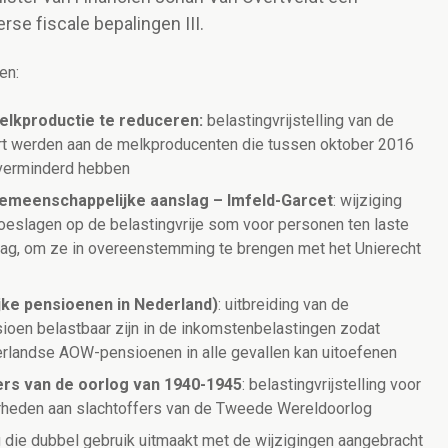
se fiscale bepalingen III.
en:
melkproductie te reduceren:
belastingvrijstelling van de
t werden aan de melkproducenten die tussen oktober 2016
g verminderd hebben
gemeenschappelijke aanslag – Imfeld-Garcet
: wijziging
oeslagen op de belastingvrije som voor personen ten laste
lag, om ze in overeenstemming te brengen met het Unierecht
ke pensioenen in Nederland)
: uitbreiding van de
ioen belastbaar zijn in de inkomstenbelastingen zodat
rlandse AOW-pensioenen in alle gevallen kan uitoefenen
ers van de oorlog van 1940-1945
: belastingvrijstelling voor
rheden aan slachtoffers van de Tweede Wereldoorlog
g die dubbel gebruik uitmaakt met de wijzigingen aangebracht