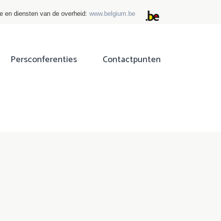
ie en diensten van de overheid:
www.belgium.be
Persconferenties
Contactpunten
ok
tter