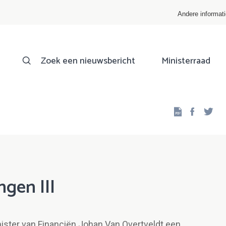
Andere informat
Zoek een nieuwsbericht
Ministerraad
Facebo
Twi
ngen III
nister van Financiën Johan Van Overtveldt een