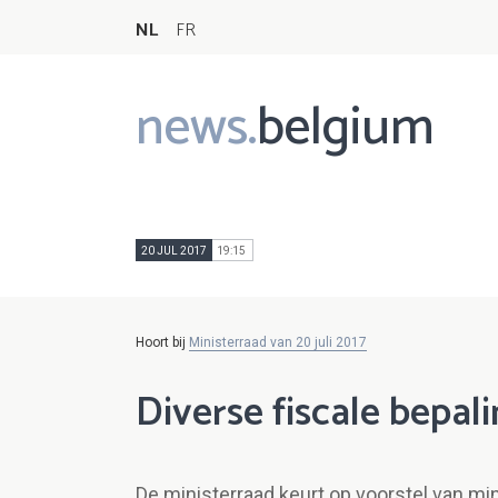
NL
FR
news.
belgium
Main
navigation
20 JUL 2017
19:15
Hoort bij
Ministerraad van 20 juli 2017
Diverse fiscale bepali
De ministerraad keurt op voorstel van mi