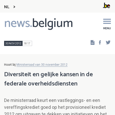
NL
news.
belgium
Main
navigation
MENU
Faceb
Tw
30 NOV 2012
18:17
Hoort bij
Ministerraad van 30 november 2012
Diversiteit en gelijke kansen in de
federale overheidsdiensten
De ministerraad keurt een vastleggings- en een
vereffingskrediet goed op het provisioneel krediet
2012 om uitgaven te dekken van initiatieven op het