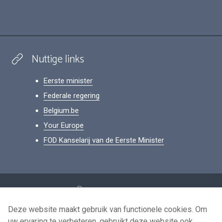
Nuttige links
Eerste minister
Federale regering
Belgium.be
Your Europe
FOD Kanselarij van de Eerste Minister
Footer
Persoonsgegevens
Voorwaarden voor het hergebruik
Deze website maakt gebruik van functionele cookies. Om
uw ervaring te verbeteren, gebruikt deze website ook