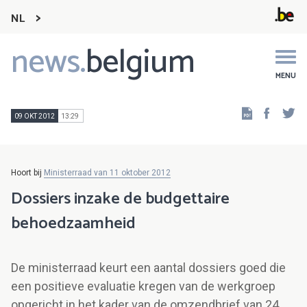
NL
news.
belgium
Main
navigation
MENU
Faceb
Tw
09 OKT 2012
13:29
Hoort bij
Ministerraad van 11 oktober 2012
Dossiers inzake de budgettaire
behoedzaamheid
De ministerraad keurt een aantal dossiers goed die
een positieve evaluatie kregen van de werkgroep
opgericht in het kader van de omzendbrief van 24