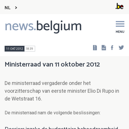
NL
news.
belgium
Main
navigation
MENU
Faceb
Tw
11 OKT 2012
18:39
Ministerraad van 11 oktober 2012
De ministerraad vergaderde onder het
voorzitterschap van eerste minister Elio Di Rupo in
de Wetstraat 16.
De ministerraad nam de volgende beslissingen: